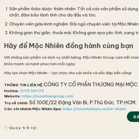
Sản phẩm thảo dược thiên nhiên: Tất cả các sản phẩm sử dụng 
chất, đảm bảo lành tính cho da đầu và tóc.
Chuyên viên giàu kinh nghiệm: Đội ngũ chuyên viên tại Mộc Nhiê
Không gian thư giãn, thoải mái: Không gian spa yên tĩnh, sang t
Hãy để Mộc Nhiên đồng hành cùng bạn
Với những sản phẩm và dịch vụ chất lượng, Mộc Nhiên Group cam kết mang l
khỏe mạnh và hạnh phúc hơn mỗi ngày.
Hãy lựa chọn Mộc Nhiên – lựa chọn cho sức khỏe và sắc đẹp bền vững!
CÔNG TY CỔ PHẦN THƯƠNG MẠI MỘC 
THÔNG TIN LIÊN HỆ:
Hotline:
0779 519 179
Website:
https://mocnhiengroup.com
Số 100E/22 Đặng Văn Bi, P.Thủ Đức, TP.HCM.
Trụ sở chính
:
Các chi nhánh Mộc Nhiên Spa:
https://mocnhienspa.vn/chi-nhanh
Đ
Quay trở lại