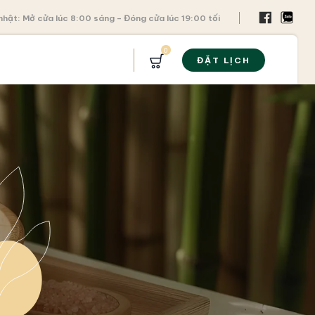
nhật: Mở cửa lúc 8:00 sáng – Đóng cửa lúc 19:00 tối
0
ĐẶT LỊCH