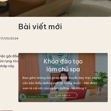
Bài viết mới
 17/09/2024
việc gội đầu
Khóa đào tạo
ừa rụng tóc
 pháp này.
làm chủ spa
Bao gồm những thủ pháp được truyền dạy trực tiếp từ
các bậc thầy dưỡng sinh tại Trung Quốc – Nơi được
xem là cái nôi của ngành dưỡng sinh Đông Y.
Liên hệ