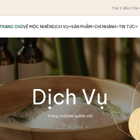
Thứ 2 đến Chủ 
TRANG CHỦ
VỀ MỘC NHIÊN
DỊCH VỤ
SẢN PHẨM
CHI NHÁNH
TIN TỨC
Dịch Vụ
Trang chủ
Dịch vụ
Bài viết