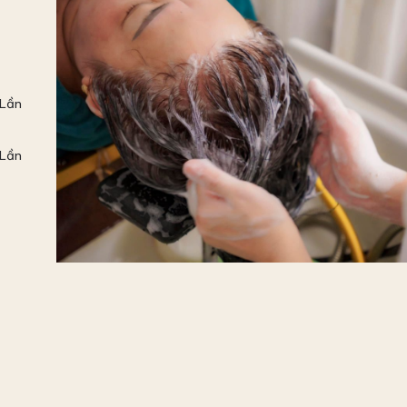
(Lần
(Lần