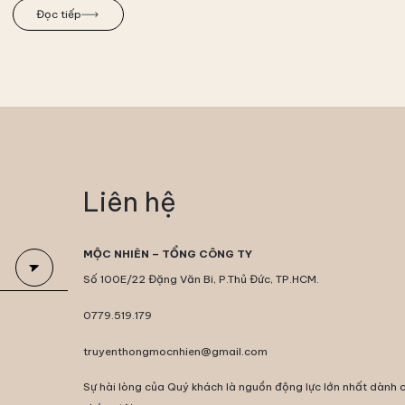
Đọc tiếp
Liên hệ
MỘC NHIÊN – TỔNG CÔNG TY
Số 100E/22 Đặng Văn Bi, P.Thủ Đức, TP.HCM.
0779.519.179
truyenthongmocnhien@gmail.com
Sự hài lòng của Quý khách là nguồn động lực lớn nhất dành 