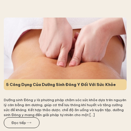
5 Công Dụng Của Dưỡng Sinh Đông Y Đối Với Sức Khỏe
Dưỡng sinh Đông y là phương pháp chăm sóc sức khỏe dựa trên nguyên
lý cân bằng âm dương, giúp cơ thể lưu thông khí huyết và tăng cường
sức đề kháng. Kết hợp thảo dược, chế độ ăn uống và luyện tập, dưỡng
sinh Đông y mang đến giải pháp tự nhiên cho một […]
Đọc tiếp