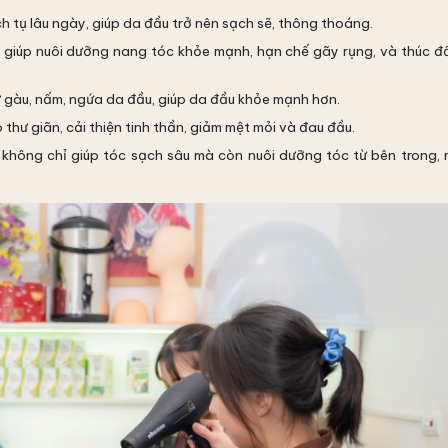
ch tụ lâu ngày, giúp da đầu trở nên sạch sẽ, thông thoáng.
 giúp nuôi dưỡng nang tóc khỏe mạnh, hạn chế gãy rụng, và thúc đẩ
ư gàu, nấm, ngứa da đầu, giúp da đầu khỏe mạnh hơn.
thư giãn, cải thiện tinh thần, giảm mệt mỏi và đau đầu.
hông chỉ giúp tóc sạch sâu mà còn nuôi dưỡng tóc từ bên trong, 